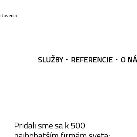
stavenia
SLUŽBY
REFERENCIE
O N
Pridali sme sa k 500
najbohatším firmám sveta: