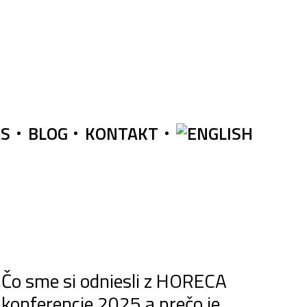
ÁS
BLOG
KONTAKT
Čo sme si odniesli z HORECA
konferencie 2025 a prečo je