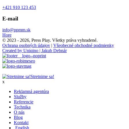
+421 910 123 453
E-mail
info@ppmm.sk
Hore
© 2023 - 2026, Press Play. Všetky práva vyhradené.
Ochrana osobných údajov
|
Všeobecné obchodné podmienky
Created by Uniqino | Jakub Debnár
Stretnime sa!
x
Reklamná agentúra
Služby
Referencie
Technika
O nás
Blog
Kontakt
English