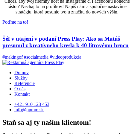
Chceš, aby tvoj firemný účet na Instagrame či Facebooku konečne
rástol? Nechaj to na profíkov! Napíš nám a spoločne nastavíme
stratégiu, ktorá posunie tvoju značku do nových výšin.
Poďme na to!
Šéf v utajení v podaní Press Play: Ako sa Matúš
presunul z kreatívneho kresla k 40-litrovému hrncu
#makingof
#socialmedia
#videoprodukcia
Domov
Služby
Referencie
O nás
Kontakt
+421 910 123 453
info@ppmm.sk
Staň sa aj ty naším klientom!