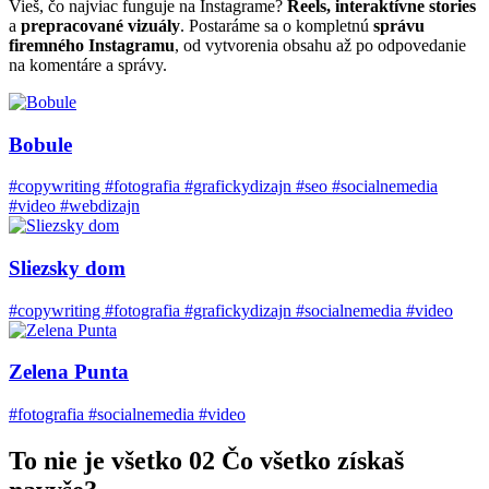
Vieš, čo najviac funguje na Instagrame?
Reels, interaktívne stories
a
prepracované vizuály
. Postaráme sa o kompletnú
správu
firemného Instagramu
, od vytvorenia obsahu až po odpovedanie
na komentáre a správy.
Bobule
#copywriting #fotografia #grafickydizajn #seo #socialnemedia
#video #webdizajn
Sliezsky dom
#copywriting #fotografia #grafickydizajn #socialnemedia #video
Zelena Punta
#fotografia #socialnemedia #video
To nie je všetko
02
Čo všetko získaš