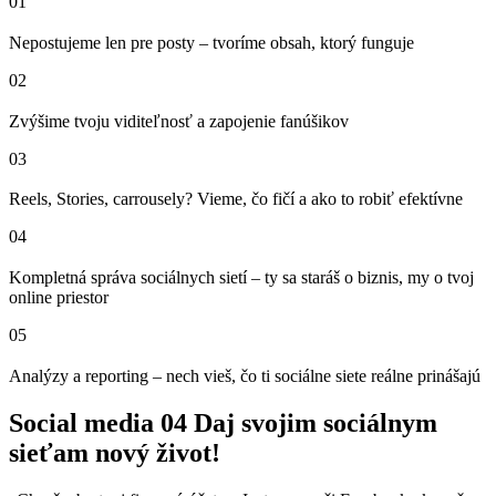
01
Nepostujeme len pre posty – tvoríme obsah, ktorý funguje
02
Zvýšime tvoju viditeľnosť a zapojenie fanúšikov
03
Reels, Stories, carrousely? Vieme, čo fičí a ako to robiť efektívne
04
Kompletná správa sociálnych sietí – ty sa staráš o biznis, my o tvoj
online priestor
05
Analýzy a reporting – nech vieš, čo ti sociálne siete reálne prinášajú
Social media
04
Daj svojim sociálnym
sieťam nový život!