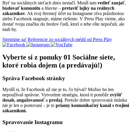
Byť na sociálnych sieťach dnes nestačí. Musíš tam
vedieť zaujať
,
budovať komunitu
a hlavne –
pretaviť lajky na reálnych
zákazníkov
. Ak tvoj firemný účet na Instagrame zíva prázdnotou
alebo Facebook stagnuje, máme riešenie. V Press Play vieme, ako
dostať tvoju značku do feedov ľudí, ktorí o tebe ešte nepočuli, ale
mali by.
Stretnime sa!
Referencie zo sociálnych médií od Press Play
Vyberte si z ponuky
01
Sociálne siete,
ktoré robia dojem (a predávajú!)
Správa Facebook stránky
Myslíš si, že Facebook už nie je to, čo býval? Možno ho len
nepoužívaš správne. Vytvoríme stratégiu, ktorá ti pomôže
zvýšiť
dosah, angažovanosť
a
predaj
. Pretože dobre spravovaná stránka
nie je len o postovaní – je to
priamy komunikačný kanál s tvojimi
zákazníkmi.
Spravovanie Instagramu