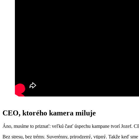
CEO, ktorého kamera miluje
Áno, musíme to priznať: veľkú časť úspechu kampane tvorí Jozef. CE
Bez stresu, bez trémy. Suverénny, prirodzený, vtipný. Takže keď sme