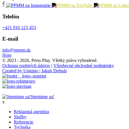
Telefón
+421 910 123 453
E-mail
info@ppmm.sk
Hore
© 2023 - 2026, Press Play. Všetky práva vyhradené.
Ochrana osobných údajov
|
Všeobecné obchodné podmienky
Created by Uniqino | Jakub Debnár
Stretnime sa!
x
Reklamná agentúra
Služby
Referencie
Technika