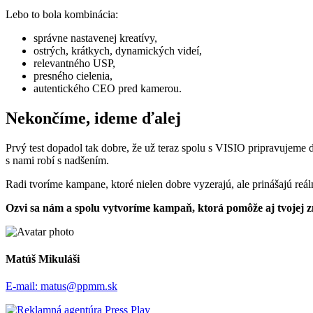
Lebo to bola kombinácia:
správne nastavenej kreatívy,
ostrých, krátkych, dynamických videí,
relevantného USP,
presného cielenia,
autentického CEO pred kamerou.
Nekončíme, ideme ďalej
Prvý test dopadol tak dobre, že už teraz spolu s VISIO pripravujeme
s nami robí s nadšením.
Radi tvoríme kampane, ktoré nielen dobre vyzerajú, ale prinášajú reál
Ozvi sa nám a spolu vytvoríme kampaň, ktorá pomôže aj tvojej z
Matúš Mikuláši
E-mail:
matus@ppmm.sk