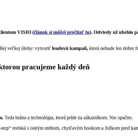
klientom VISIO (
článok si môžeš prečítať tu
). Odvtedy už ubehlo p
lšej veľkej úlohy: vytvoriť
leadovú kampaň,
ktorá nebude len dobre f
 ktorou pracujeme každý deň
m.
Teda brána a technológia, ktorá príde za zákazníkom. Nie opačne.
l-stop“ reelská s ostrým strihom, chytľavým hookom a Jožkom pred kamer