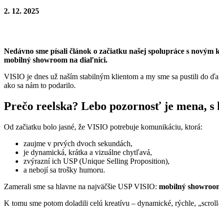
2. 12. 2025
Nedávno sme písali článok o začiatku našej spolupráce s novým 
mobilný showroom na diaľnici.
VISIO je dnes už naším stabilným klientom a my sme sa pustili do ďa
ako sa nám to podarilo.
Prečo reelska? Lebo pozornosť je mena, s
Od začiatku bolo jasné, že VISIO potrebuje komunikáciu, ktorá:
zaujme v prvých dvoch sekundách,
je dynamická, krátka a vizuálne chytľavá,
zvýrazní ich USP (Unique Selling Proposition),
a nebojí sa trošky humoru.
Zamerali sme sa hlavne na najväčšie USP VISIO:
mobilný showroo
K tomu sme potom doladili celú kreatívu – dynamické, rýchle, „scrol