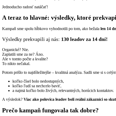
Jednoducho radosť natáčať!
A teraz to hlavné: výsledky, ktoré prekvapi
Kampaň sme spolu hĺbkovo vyhodnotili po tom, ako bežala
len 14 dn
Výsledky prekvapili aj nás:
130 leadov za 14 dní!
Organické? Nie.
Zaplatili sme za ne? Áno.
Ale v tomto počte a kvalite?
To nikto nečakal.
Potom prišlo to najdôležitejšie – kvalitná analýza. Sadli sme si s ce
koľko čísel bolo nedostupných,
koľko ľudí sa nechcelo baviť,
a najmä koľko bolo živých, relevantných, horúcich kontaktov.
A výsledok?
Viac ako polovica leadov boli reálni zákazníci so s
Prečo kampaň fungovala tak dobre?