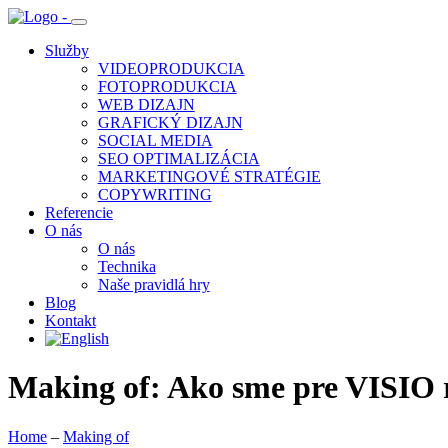
Služby
VIDEOPRODUKCIA
FOTOPRODUKCIA
WEB DIZAJN
GRAFICKÝ DIZAJN
SOCIAL MEDIA
SEO OPTIMALIZÁCIA
MARKETINGOVÉ STRATÉGIE
COPYWRITING
Referencie
O nás
O nás
Technika
Naše pravidlá hry
Blog
Kontakt
Making of: Ako sme pre VISIO 
Home
–
Making of