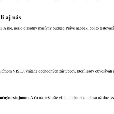
li aj nás
í
. A nie, nešlo o žiadny masívny budget. Práve naopak, bol to testova
lým tímom VISIO, vrátane obchodných zástupcov, ktorí leady obvolávali a
kutočným záujmom.
A čo nás teší ešte viac – niektorí z nich sú už dnes
z