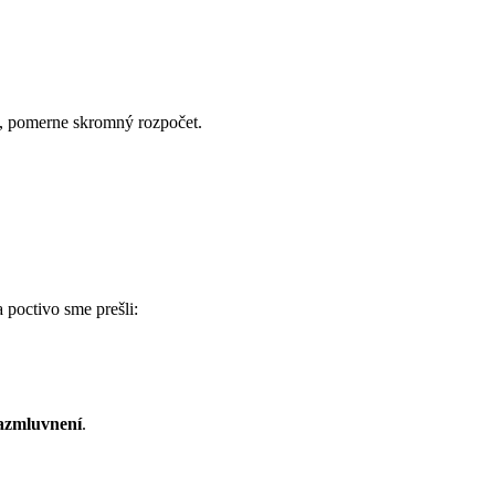
cí, pomerne skromný rozpočet.
 poctivo sme prešli:
azmluvnení
.